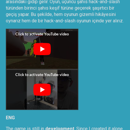
arasındaki gidip gelir. Oyun, üçüncü şahıs hack-and-slash
türünden birinci şahıs keşif türüne geçerek şaşırtıcı bir
geçiş yapar. Bu şekilde, hem oyunun gizemli hikâyesini
oynarız hem de bir hack-and-slash oyunun içinde yer alırız.
ENG
The game is still in
development
. Since I created it alone