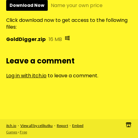
Name your own price
Download Now
Click download now to get access to the following
files:
GoldDigger.zip
16 MB
Leave a comment
Log in with itch.io
to leave a comment.
itch.io
·
View all by celikutku
·
Report
·
Embed
Games
›
Free